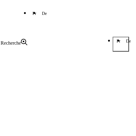
Fr
De
Fr
De
Recherche