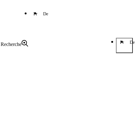
Fr
De
Fr
De
Recherche