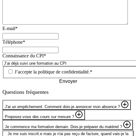
E-mail
*
Téléphone
*
Connaissance du CPI
*
J’accepte la
politique de confidentialité
.
*
Envoyer
Questions fréquentes
J'ai un empêchement. Comment dois-je annoncer mon absence ?
Contactez-nous au plus vite par téléphone au 026 305 27 60 ou par
Proposez-vous des cours sur mesure ?
e-mail à info@cpi.ch. Nous avertirons votre formateur.trice.
Oui, le CPI propose des cours sur mesure. Ils s'adressent
Je commence ma formation demain. Dois-je préparer du matériel ?
principalement aux entreprises souhaitant mettre sur pied des cours
Sans précision au moment de la confirmation de votre formation,
Je me suis inscrit.e mais je n'ai pas reçu de facture, quand vais-je la