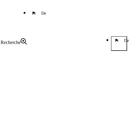
Fr
De
Fr
De
Recherche