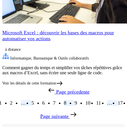
Microsoft Excel : découvrir les bases des macros pour
automatiser vos actions
à distance
Informatique, Bureautique & Outils collaboratifs
Comment gagner du temps et simplifier vos tâches répétitives grâce
aux macros d’Excel, sans écrire une seule ligne de code.
Voir les détails de cette formation
Page précedente
1
2
…
5
6
7
8
9
10
11
…
17
Page suivante