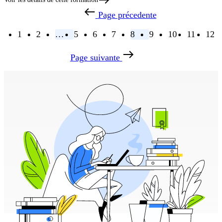
Page précedente
1
2
…
5
6
7
8
9
10
11
12
Page suivante